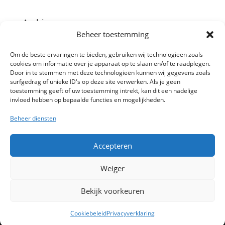
Archieven
Beheer toestemming
Categorieën
Om de beste ervaringen te bieden, gebruiken wij technologieën zoals
cookies om informatie over je apparaat op te slaan en/of te raadplegen.
Geen categorieën
Door in te stemmen met deze technologieën kunnen wij gegevens zoals
surfgedrag of unieke ID's op deze site verwerken. Als je geen
toestemming geeft of uw toestemming intrekt, kan dit een nadelige
Meta
invloed hebben op bepaalde functies en mogelijkheden.
Login
Beheer diensten
Vermeldingen feed
Reacties feed
Accepteren
WordPress.org
Weiger
Bekijk voorkeuren
(C) autobandenlelystad.nl is een onderdeel van
deautozaak.nl
Cookiebeleid
Privacyverklaring